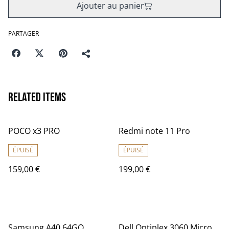
Ajouter au panier
PARTAGER
Related items
POCO x3 PRO
Redmi note 11 Pro
ÉPUISÉ
ÉPUISÉ
159,00 €
199,00 €
%
Samsung A40 64GO
Dell Optiplex 3060 Micro