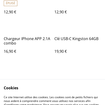
ÉPUISÉ
12,90 €
12,90 €
Chargeur IPhone APP 2.1A
Clé USB-C Kingston 64GB
combo
16,90 €
19,90 €
Cookies
Contact Us
Legal Terms
Ce site Internet utilise des cookies. Les cookies sont de petits fichiers qui
Privacy Policy
Cookie Policy
nous aident à comprendre comment vous utilisez nos services afin
d'améliorer votre expérience. Vous pouvez en savoir plus sur ces cookies