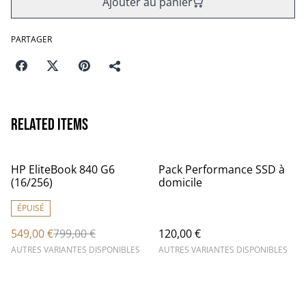
Ajouter au panier
PARTAGER
Related items
%
HP EliteBook 840 G6
Pack Performance SSD à
(16/256)
domicile
ÉPUISÉ
549,00 €
799,00 €
120,00 €
AUTRES VARIANTES DISPONIBLES
AUTRES VARIANTES DISPONIBLES