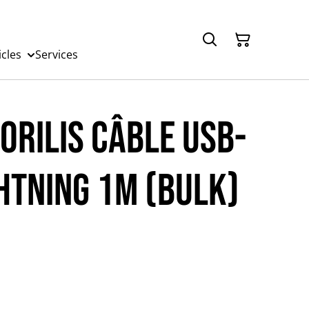
icles
Services
ORILIS Câble USB-
ghtning 1m (Bulk)