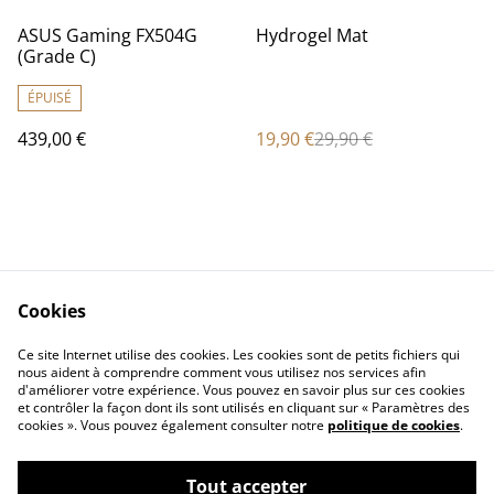
%
ASUS Gaming FX504G
Hydrogel Mat
(Grade C)
ÉPUISÉ
439,00 €
19,90 €
29,90 €
Cookies
Contact Us
Legal Terms
Ce site Internet utilise des cookies. Les cookies sont de petits fichiers qui
Privacy Policy
Cookie Policy
nous aident à comprendre comment vous utilisez nos services afin
d'améliorer votre expérience. Vous pouvez en savoir plus sur ces cookies
et contrôler la façon dont ils sont utilisés en cliquant sur « Paramètres des
cookies ». Vous pouvez également consulter notre
politique de cookies
.
Tout accepter